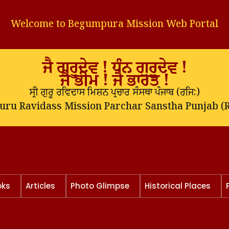
Welcome to Begumpura Mission Web Portal
ਜੈ ਗੁਰੂਦੇਵ ! ਧੰਨ ਗੁਰੂਦੇਵ !
ਜੈ ਭੀਮ ! ਜੈ ਭਾਰਤ !
ਸ੍ਰੀ ਗੁਰੂ ਰਵਿਦਾਸ ਮਿਸ਼ਨ ਪ੍ਰਚਾਰ ਸੰਸਥਾ ਪੰਜਾਬ (
ਰਜਿ:
)
Guru Ravidass Mission Parchar Sanstha Punjab (R
oks
Articles
Photo Glimpse
Historical Places