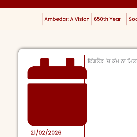
Ambedar: A Vision
650th Year
Soc
ਇੰਗਲੈਂਡ 'ਚ ਕੰਮ ਨਾ ਮਿ
21/02/2026