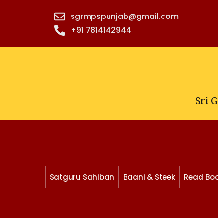
Skip
sgrmpspunjab@gmail.com
to
+91 7814142944‬
content
Sri 
Satguru Sahiban
Baani & Steek
Read Bo