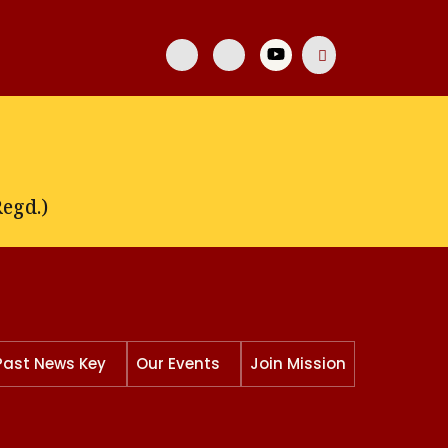
egd.)
Past News Key
Our Events
Join Mission