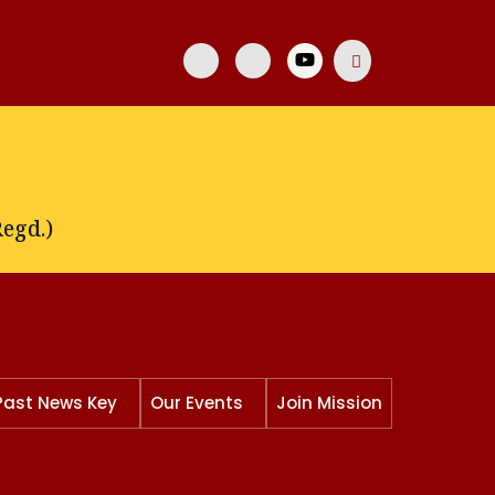
egd.)
Past News Key
Our Events
Join Mission