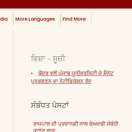
dia
More Languages
Find More
ਵਿਸ਼ਾ - ਸੂਚੀ
ਕੇਂਦਰ ਵਲੋਂ ਪੰਜਾਬ ਯੂਨੀਵਰਸਿਟੀ ਦੇ ਸੈਨੇਟ
ਪੁਨਰਗਠਨ ਦਾ ਨੋਟੀਫਿਕੇਸ਼ਨ ਰੱਦ
ਸੰਬੰਧਤ ਪੋਸਟਾਂ
ਰਾਜਪਾਲ ਦੀ ਪ੍ਰਵਾਨਗੀ ਨਾਲ ਬੇਅਦਬੀ ਸੰਬੰਧੀ
ਕਾਨੂੰਨ ਲਾਗੂ