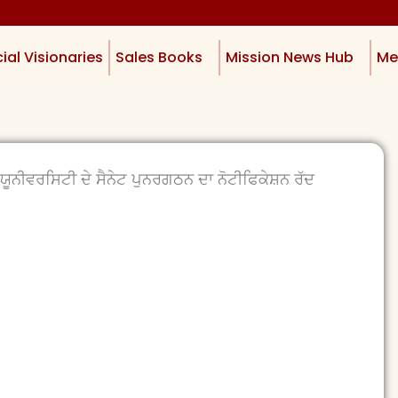
ial Visionaries
Sales Books
Mission News Hub
Me
ਬ ਯੂਨੀਵਰਸਿਟੀ ਦੇ ਸੈਨੇਟ ਪੁਨਰਗਠਨ ਦਾ ਨੋਟੀਫਿਕੇਸ਼ਨ ਰੱਦ