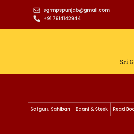
Skip
sgrmpspunjab@gmail.com
to
+91 7814142944‬
content
Sri 
Satguru Sahiban
Baani & Steek
Read Bo