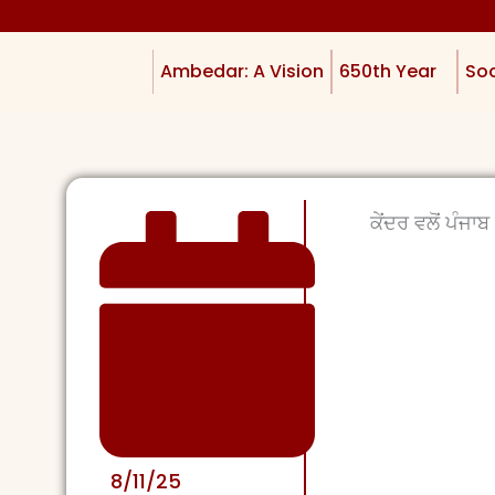
Ambedar: A Vision
650th Year
Soc
ਕੇਂਦਰ ਵਲੋਂ ਪੰਜਾ
8/11/25