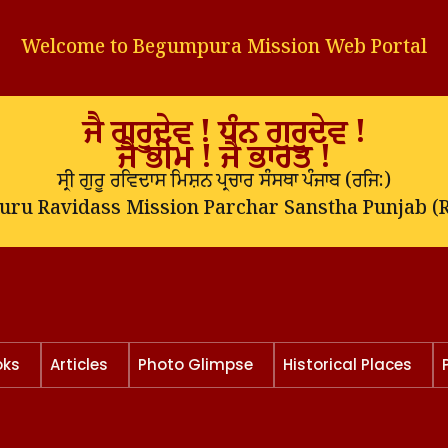
Welcome to Begumpura Mission Web Portal
ਜੈ ਗੁਰੂਦੇਵ ! ਧੰਨ ਗੁਰੂਦੇਵ !
ਜੈ ਭੀਮ ! ਜੈ ਭਾਰਤ !
ਸ੍ਰੀ ਗੁਰੂ ਰਵਿਦਾਸ ਮਿਸ਼ਨ ਪ੍ਰਚਾਰ ਸੰਸਥਾ ਪੰਜਾਬ (
ਰਜਿ:
)
Guru Ravidass Mission Parchar Sanstha Punjab (R
oks
Articles
Photo Glimpse
Historical Places