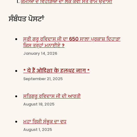
ਕੰਮੀਆਂ ਦੇ ਵਿਹੜਿਆਂ ਦਾ ਲੋਕ ਕਵੀ ਸੰਤ ਰਾਮ ਉਦਾਸੀ
ਸੰਬੰਧਤ ਪੋਸਟਾਂ
ਸ੍ਰੀ ਗੁਰੂ ਰਵਿਦਾਸ ਜੀ ਦਾ 650 ਸਾਲਾ ਪ੍ਰਕਾਸ਼ ਦਿਹਾੜਾ
ਕਿਸ ਤਰ੍ਹਾਂ ਮਨਾਈਏ ?
January 14, 2026
* ये हैं ओड़िशा के हलधर नाग *
September 21, 2025
ਸਤਿਗੁਰੂ ਰਵਿਦਾਸ ਜੀ ਦੀ ਆਰਤੀ
August 18, 2025
ਮਹਾ ਰਿਸ਼ੀ ਸੰਭੂਕ ਦਾ ਵਧ
August 1, 2025