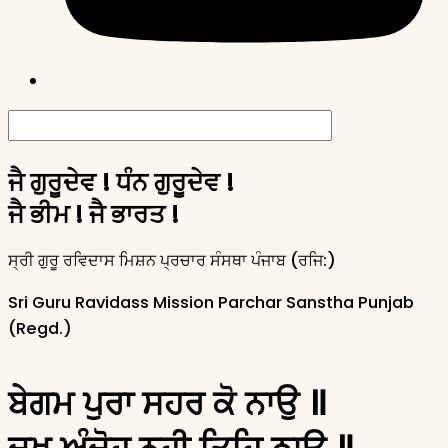
ਜੈ ਗੁਰੂਦੇਵ ! ਧੰਨ ਗੁਰੂਦੇਵ !
ਜੈ ਭੀਮ ! ਜੈ ਭਾਰਤ !
ਸ੍ਰੀ ਗੁਰੂ ਰਵਿਦਾਸ ਮਿਸ਼ਨ ਪ੍ਰਚਾਰ ਸੰਸਥਾ ਪੰਜਾਬ (
ਰਜਿ:
)
Sri Guru Ravidass Mission Parchar Sanstha Punjab
(Regd.)
ਬੇਗਮ ਪੁਰਾ ਸਹਰ ਕੋ ਨਾਉ ॥