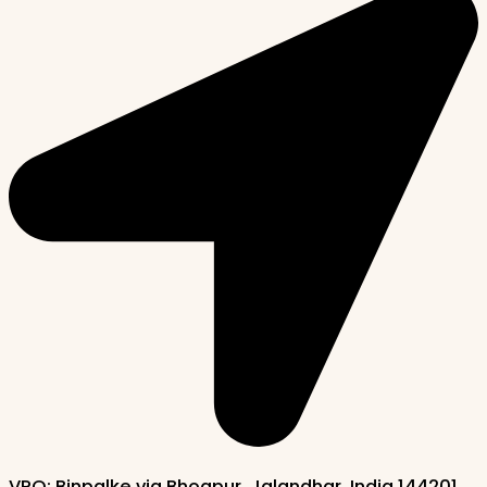
VPO: Binpalke via Bhogpur, Jalandhar, India 144201