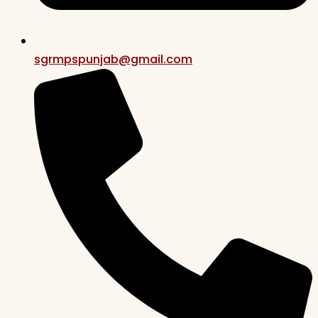
sgrmpspunjab@gmail.com