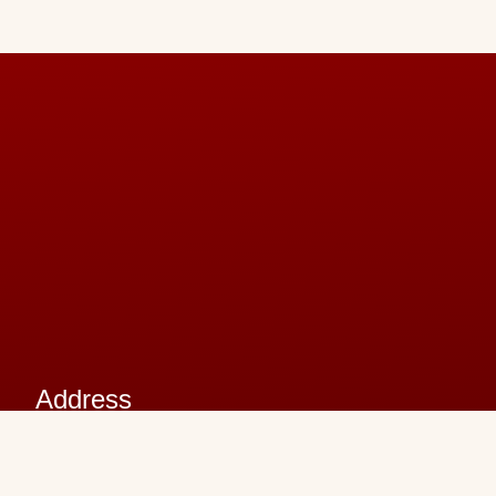
Address
VPO: Binpalke via Bhogpur, Jalandhar,