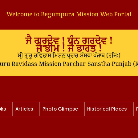
Welcome to Begumpura Mission Web Portal
ਜੈ ਗੁਰੂਦੇਵ ! ਧੰਨ ਗੁਰੂਦੇਵ !
ਜੈ ਭੀਮ ! ਜੈ ਭਾਰਤ !
ਸ੍ਰੀ ਗੁਰੂ ਰਵਿਦਾਸ ਮਿਸ਼ਨ ਪ੍ਰਚਾਰ ਸੰਸਥਾ ਪੰਜਾਬ (
ਰਜਿ:
)
Guru Ravidass Mission Parchar Sanstha Punjab (R
oks
Articles
Photo Glimpse
Historical Places