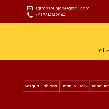
Skip
sgrmpspunjab@gmail.com
to
+91 7814142944‬
content
Sri 
Satguru Sahiban
Baani & Steek
Read Bo