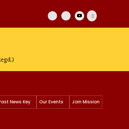
egd.)
Past News Key
Our Events
Join Mission