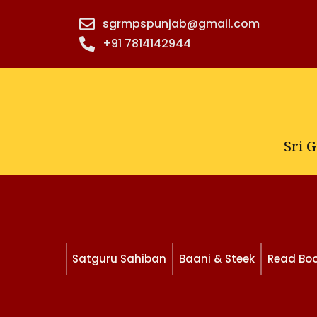
Skip
sgrmpspunjab@gmail.com
to
+91 7814142944‬
content
Sri 
Satguru Sahiban
Baani & Steek
Read Bo