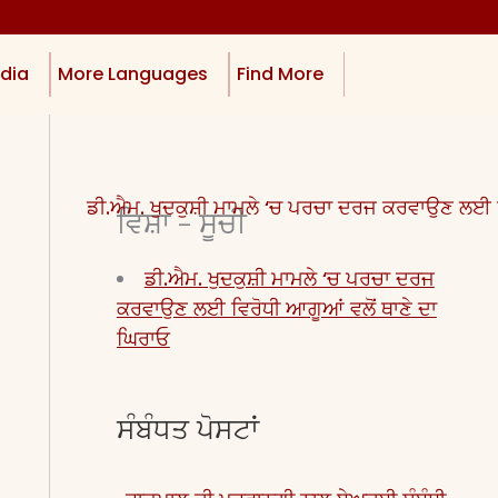
dia
More Languages
Find More
ਵਿਸ਼ਾ - ਸੂਚੀ
ਡੀ.ਐਮ. ਖੁਦਕੁਸ਼ੀ ਮਾਮਲੇ ‘ਚ ਪਰਚਾ ਦਰਜ
ਕਰਵਾਉਣ ਲਈ ਵਿਰੋਧੀ ਆਗੂਆਂ ਵਲੋਂ ਥਾਣੇ ਦਾ
ਘਿਰਾਓ
ਸੰਬੰਧਤ ਪੋਸਟਾਂ