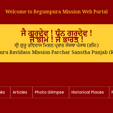
Welcome to Begumpura Mission Web Portal
ਜੈ ਗੁਰੂਦੇਵ ! ਧੰਨ ਗੁਰੂਦੇਵ !
ਜੈ ਭੀਮ ! ਜੈ ਭਾਰਤ !
ਸ੍ਰੀ ਗੁਰੂ ਰਵਿਦਾਸ ਮਿਸ਼ਨ ਪ੍ਰਚਾਰ ਸੰਸਥਾ ਪੰਜਾਬ (
ਰਜਿ:
)
Guru Ravidass Mission Parchar Sanstha Punjab (R
oks
Articles
Photo Glimpse
Historical Places