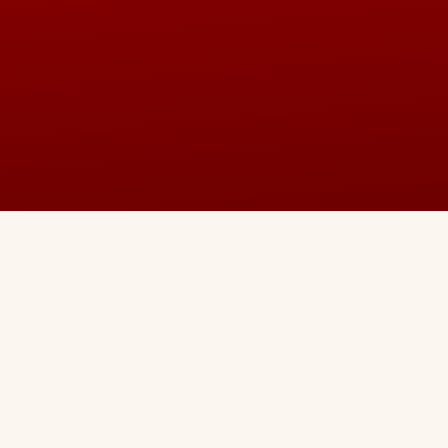
Address
VPO: Binpalke via Bhogpur, Jalandhar,
India 144201
“Oh! My Lord, give my 
extreemness to unite, 