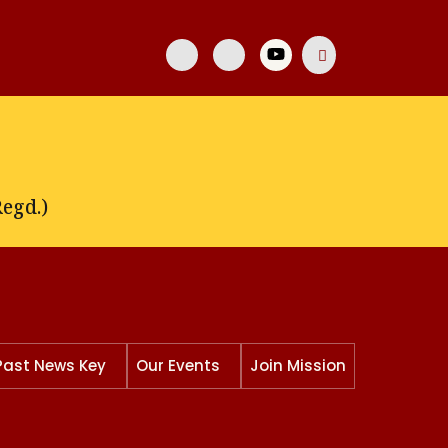
egd.)
Past News Key
Our Events
Join Mission