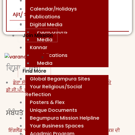
Gujrati
Publications
Calendar/Holidays
Ajit/ Send By Charanjit
Media
Publications
Telugu
Digital Media
Publications
Join Mission
Media
Kannar
Publications
X
Media
ਵਿਸ਼ਾ - ਸੂਚੀ
Find More
Global Begampura Sites
ਡੇਰਾ ਸੱਚਖੰਡ ਬੱਲਾਂ ਵਿਖੇ ਪ੍ਰਧਾਨ ਮੰਤਰੀ ਦੀ ਆਮਦ ਨੂੰ ਲੈ ਕੇ
Your Religious/Social
ਡੀ.ਜੀ.ਪੀ. ਵਲੋਂ ਸੁਰੱਖਿਆ ਪ੍ਰਬੰਧਾਂ ਦਾ ਜਾਇਜ਼ਾ
Reflection
Posters & Flex
Unique Documents
ਸੰਬੰਧਤ ਪੋਸਟਾਂ
Begumpura Mission Helpline
Your Business Spaces
ਇੰਗਲੈਂਡ ‘ਚ ਧਰਮ ਪਰਿਵਰਤਨ ਲਈ 10 ਹਜ਼ਾਰ ਪੌਂਡ ਦੀ ਪੇਸ਼ਕਸ਼ ਦੀ
Acadmic Program