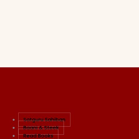
Satguru Sahiban
Baani & Steek
Read Books