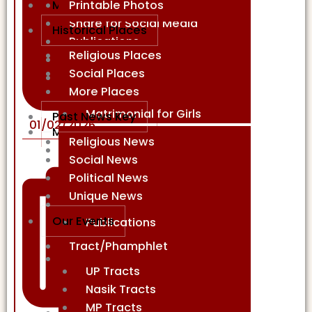
Printable Photos
Media
Share for Social Media
Historical Places
Publications
Religious Places
Path/Kirtan/Speech & More
Social Places
Matromonial
More Places
Matrimonial for Boys
Matrimonial for Girls
Past News Key
01/02/2026
More Languages
Religious News
English
Social News
Publications
Political News
Media
Unique News
Hindi
Our Events
Publications
Media
Tract/Phamphlet
Marathi
UP Tracts
Publications
Nasik Tracts
Media
MP Tracts