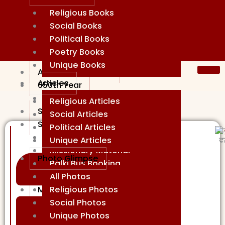
Religious Books
Social Books
Political Books
Poetry Books
Unique Books
Ambedar: A Vision
Articles
650th Year
Change Makers
Religious Articles
Social Visionaries
Social Articles
Sales Books
Political Articles
ਡ
Missionary Books
Unique Articles
ਵ
Missionary Material
Photo Glimpse
Palki Bus Booking
All Photos
Raagi/Singers
Religious Photos
Mission News Hub
Social Photos
Newspaper Links
Unique Photos
Newspaper pdf