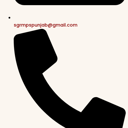
sgrmpspunjab@gmail.com