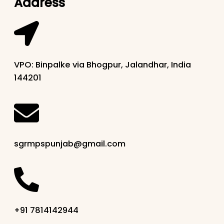
Address
VPO: Binpalke via Bhogpur, Jalandhar, India
144201
sgrmpspunjab@gmail.com
+91 7814142944‬