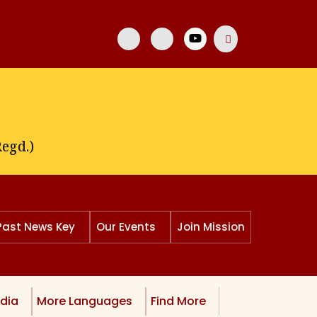
egd.)
Past News Key
Our Events
Join Mission
dia
More Languages
Find More