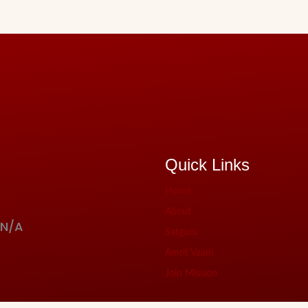
ਜੀਵਨ
ਅਤੇ
ਵਿਚਾਰਧਾਰਾ
Quick Links
Home
About
N/A
Satguru
Amrit Vaani
Join Mission