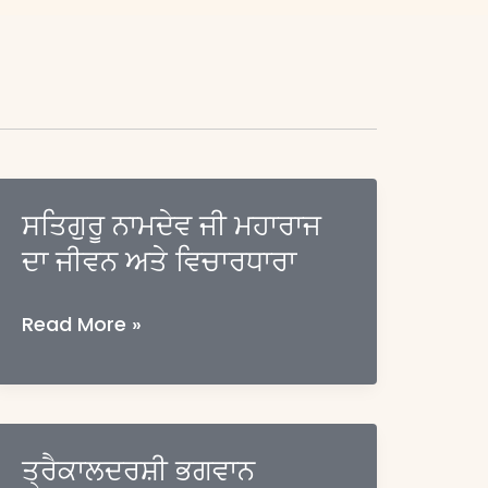
ਸਤਿਗੁਰੂ ਨਾਮਦੇਵ ਜੀ ਮਹਾਰਾਜ
ਦਾ ਜੀਵਨ ਅਤੇ ਵਿਚਾਰਧਾਰਾ
ਸਤਿਗੁਰੂ
Read More »
ਨਾਮਦੇਵ
ਜੀ
ਮਹਾਰਾਜ
ਦਾ
ਤ੍ਰੈਕਾਲਦਰਸ਼ੀ ਭਗਵਾਨ
ਜੀਵਨ