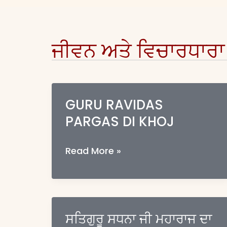
ਜੀਵਨ ਅਤੇ ਵਿਚਾਰਧਾਰਾ
GURU RAVIDAS
PARGAS DI KHOJ
GURU
Read More »
RAVIDAS
PARGAS
DI
KHOJ
ਸਤਿਗੁਰੂ ਸਧਨਾ ਜੀ ਮਹਾਰਾਜ ਦਾ