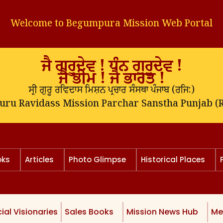
Welcome to Begumpura Mission Web Portal
ਜੈ ਗੁਰੂਦੇਵ ! ਧੰਨ ਗੁਰੂਦੇਵ !
ਜੈ ਭੀਮ ! ਜੈ ਭਾਰਤ !
ਸ੍ਰੀ ਗੁਰੂ ਰਵਿਦਾਸ ਮਿਸ਼ਨ ਪ੍ਰਚਾਰ ਸੰਸਥਾ ਪੰਜਾਬ (
ਰਜਿ:
)
Guru Ravidass Mission Parchar Sanstha Punjab (R
oks
Articles
Photo Glimpse
Historical Places
ial Visionaries
Sales Books
Mission News Hub
Me