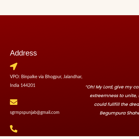
Address
VPO: Binpalke via Bhogpur, Jalandhar,
India 144201
“Oh! My Lord, give my 
extreemness to unite, 
could fullfill the dr
Begumpura Shahe
sgrmpspunjab@gmail.com