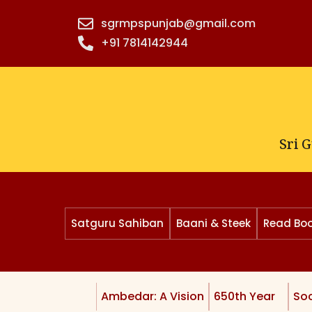
Skip
sgrmpspunjab@gmail.com
to
+91 7814142944‬
content
Sri 
Satguru Sahiban
Baani & Steek
Read Bo
Ambedar: A Vision
650th Year
Soc