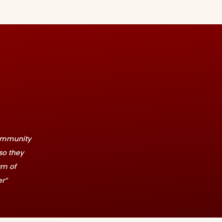
community
so they
eam of
r”