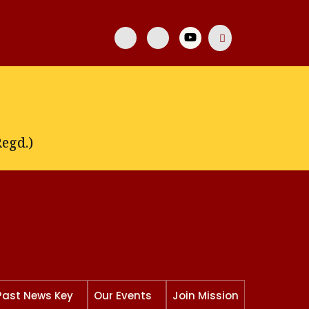
egd.)
Past News Key
Our Events
Join Mission