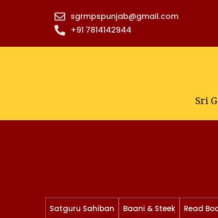
Skip
sgrmpspunjab@gmail.com
to
+91 7814142944‬
content
Sri 
Satguru Sahiban
Baani & Steek
Read Bo