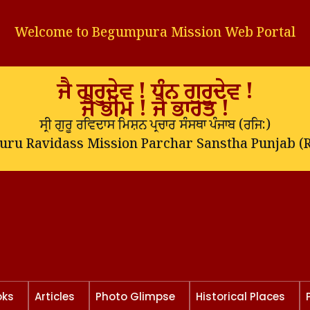
Welcome to Begumpura Mission Web Portal
ਜੈ ਗੁਰੂਦੇਵ ! ਧੰਨ ਗੁਰੂਦੇਵ !
ਜੈ ਭੀਮ ! ਜੈ ਭਾਰਤ !
ਸ੍ਰੀ ਗੁਰੂ ਰਵਿਦਾਸ ਮਿਸ਼ਨ ਪ੍ਰਚਾਰ ਸੰਸਥਾ ਪੰਜਾਬ (
ਰਜਿ:
)
Guru Ravidass Mission Parchar Sanstha Punjab (R
oks
Articles
Photo Glimpse
Historical Places