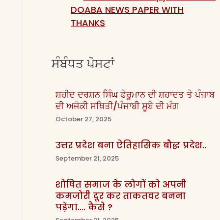
DOABA NEWS PAPER WITH
THANKS
ਸੰਬੰਧਤ ਪੋਸਟਾਂ
ਸ਼ਹੀਦ ਦਰਸ਼ਨ ਸਿੰਘ ਫੇਰੂਮਾਨ ਦੀ ਸ਼ਹਾਦਤ ਤੇ ਪੰਜਾਬ
ਦੀ ਅਜੋਕੀ ਸਥਿਤੀ/ਪੰਜਾਬੀ ਸੂਬੇ ਦੀ ਮੰਗ
October 27, 2025
उत्तर प्रदेश बना ऐतिहासिक बौद्ध प्रदेश..
September 21, 2025
शोषित समाज के लोगों को अपनी
कमजोरी दूर कर ताकतवर बनना
पड़ेगा…. कैसे ?