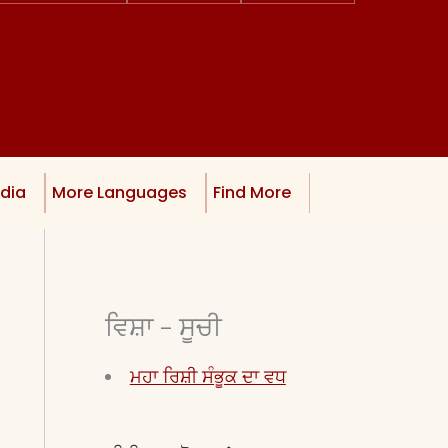
dia
More Languages
Find More
ਵਿਸ਼ਾ - ਸੂਚੀ
ਮਹਾ ਰਿਸ਼ੀ ਸੰਭੂਕ ਦਾ ਵਧ