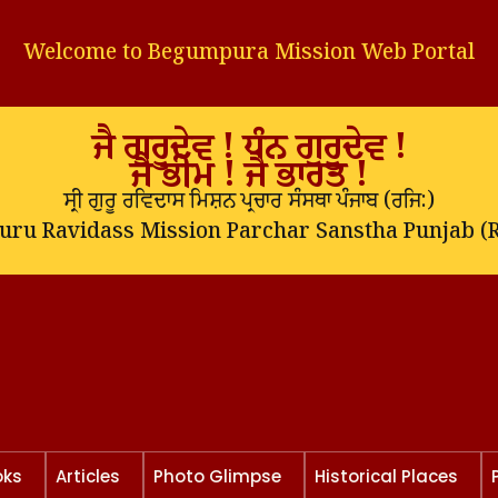
Welcome to Begumpura Mission Web Portal
ਜੈ ਗੁਰੂਦੇਵ ! ਧੰਨ ਗੁਰੂਦੇਵ !
ਜੈ ਭੀਮ ! ਜੈ ਭਾਰਤ !
ਸ੍ਰੀ ਗੁਰੂ ਰਵਿਦਾਸ ਮਿਸ਼ਨ ਪ੍ਰਚਾਰ ਸੰਸਥਾ ਪੰਜਾਬ (
ਰਜਿ:
)
Guru Ravidass Mission Parchar Sanstha Punjab (R
oks
Articles
Photo Glimpse
Historical Places