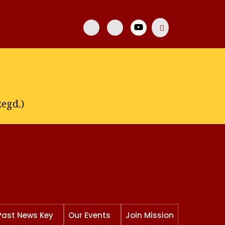
egd.)
Past News Key
Our Events
Join Mission