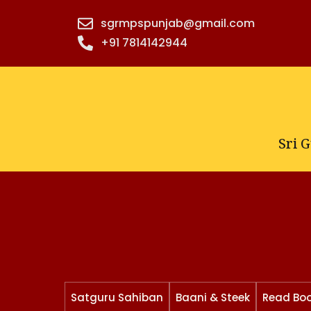
Skip
sgrmpspunjab@gmail.com
to
+91 7814142944‬
content
Sri 
Satguru Sahiban
Baani & Steek
Read Bo